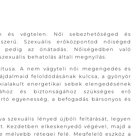
an és végtelen. Női sebezhetőséged és
szerű. Szexuális erőközpontod nőiséged
te pedig az önátadás. Nőiségedben való
zexuális behatolás általi megnyílás.
rítusa. A nem vágyteli női megengedés és
fájdalmaid feloldódásának kulcsa, a gyönyör
 kialakult energetikai sebek elengedésének
ásához és biztonságához szükséges erő
rtó egyenesség, a befogadás bársonyos és
 szexuális lényed újbóli feltárását, legyen
let. Kezdetben elkeskenyedő végével, majd a
re mélyebb rétegei felé. Megfelelő eszköz a