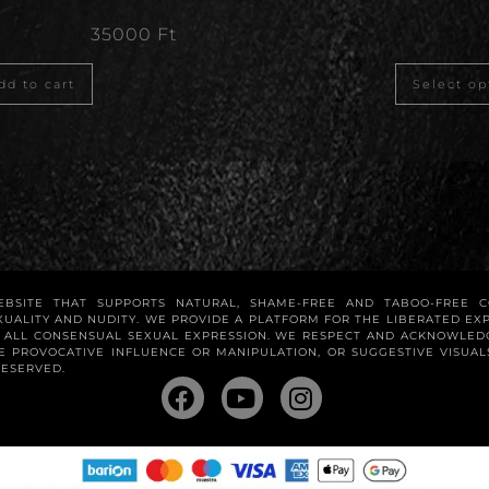
35000
Ft
dd to cart
Select op
WEBSITE THAT SUPPORTS NATURAL, SHAME-FREE AND TABOO-FREE 
XUALITY AND NUDITY. WE PROVIDE A PLATFORM FOR THE LIBERATED E
R ALL CONSENSUAL SEXUAL EXPRESSION. WE RESPECT AND ACKNOWLED
 PROVOCATIVE INFLUENCE OR MANIPULATION, OR SUGGESTIVE VISUA
RESERVED.