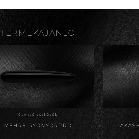
TERMÉKAJÁNLÓ
Gyönyöreszközök
MEHRE GYÖNYÖRRÚD
AKAS