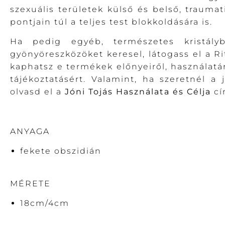
szexuális területek külső és belső, traumat
pontjain túl a teljes test blokkoldására is.
Ha pedig egyéb, természetes kristálybó
gyönyöreszközöket keresel, látogass el a R
kaphatsz e termékek előnyeiről, használatáró
tájékoztatásért. Valamint, ha szeretnél a
olvasd el a
Jóni Tojás Használata és Célja
cí
ANYAGA
fekete obszidián
MÉRETE
18cm/4cm