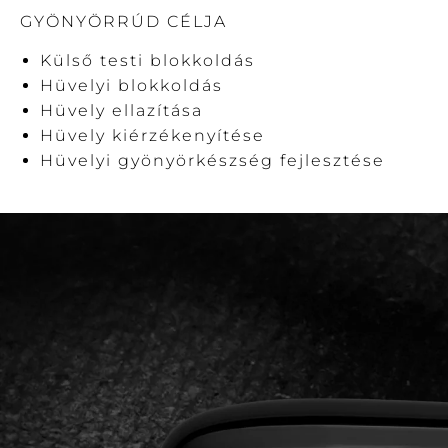
GYÖNYÖRRÚD CÉLJA
Külső testi blokkoldás
Hüvelyi blokkoldás
Hüvely ellazítása
Hüvely kiérzékenyítése
Hüvelyi gyönyörkészség fejlesztése