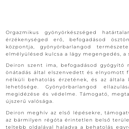
Orgazmikus gyönyörkészséged határtal
érzékenységed erő, befogadásod ösztön
központja, gyönyörbarlangod természe
elmélyülésed kulcsa a lágy megengedés, a s
Deiron szent ima, befogadásod gyógyító 
önátadás által elszenvedett és elnyomott 
nélküli behatolás érzetének, és az általa
lehetősége. Gyönyörbarlangod ellazul
megidézése és védelme. Támogató, megta
újszerű valósága.
Deiron meghív az első lépésekre, támogatva
az bármilyen régóta érintetlen belső terü
teltebb oldalával haladva a behatolás egy