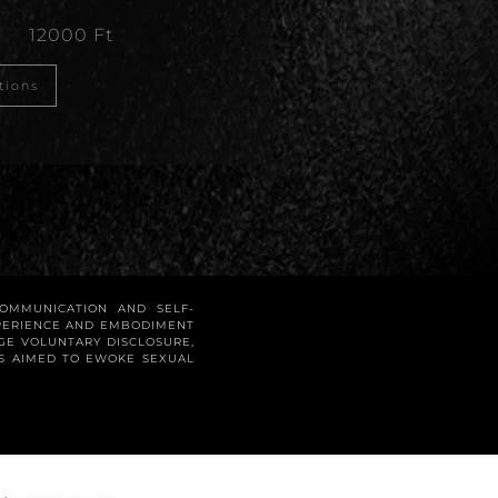
12000
Ft
tions
COMMUNICATION AND SELF-
XPERIENCE AND EMBODIMENT
GE VOLUNTARY DISCLOSURE,
LS AIMED TO EWOKE SEXUAL