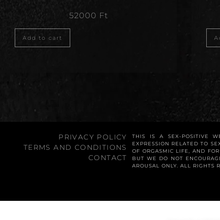
52000
Ft
Add to cart
A
PRIVACY POLICY
THIS IS A SEX-POSITIVE 
EXPRESSION RELATED TO SE
TERMS AND CONDITIONS
OF ORGASMIC LIFE, AND FO
CONTACT
BUT WE DO NOT ENCOURAGE
AROUSAL ONLY. ALL RIGHTS 