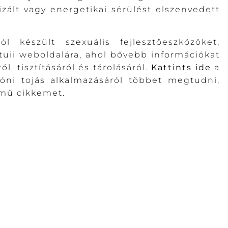
izált vagy energetikai sérülést elszenvedett
l készült szexuális fejlesztőeszközöket,
ituii weboldalára, ahol bővebb információkat
l, tisztításáról és tárolásáról.
Kattints ide
a
 jóni tojás alkalmazásáról többet megtudni,
mű cikkemet.