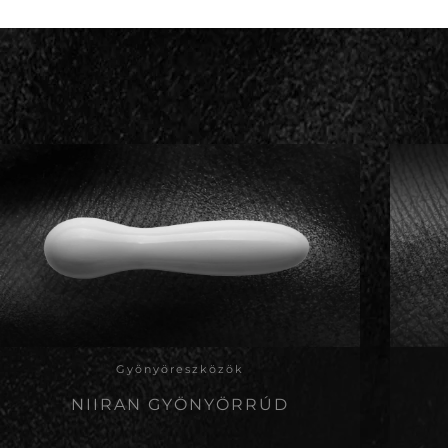
Gyönyöreszközök
NIIRAN GYÖNYÖRRÚD