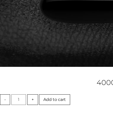
400
-
+
Add to cart