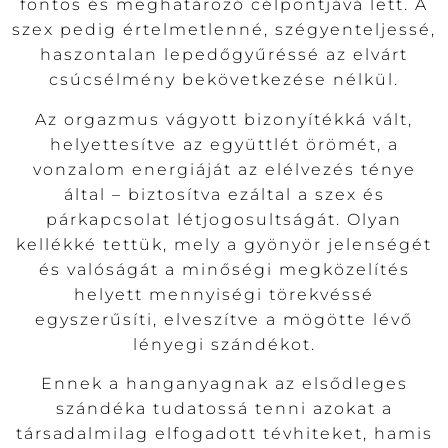
fontos és meghatározó célpontjává lett. A
szex pedig értelmetlenné, szégyenteljessé,
haszontalan lepedőgyűréssé az elvárt
csúcsélmény bekövetkezése nélkül.
Az orgazmus vágyott bizonyítékká vált,
helyettesítve az együttlét örömét, a
vonzalom energiáját az elélvezés ténye
által – biztosítva ezáltal a szex és
párkapcsolat létjogosultságát. Olyan
kellékké tettük, mely a gyönyör jelenségét
és valóságát a minőségi megközelítés
helyett mennyiségi törekvéssé
egyszerűsíti, elveszítve a mögötte lévő
lényegi szándékot.
Ennek a hanganyagnak az elsődleges
szándéka tudatossá tenni azokat a
társadalmilag elfogadott tévhiteket, hamis