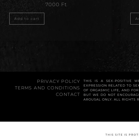
7000
Ft
Add to cart
A
PRIVACY POLICY
THIS IS A SEX-POSITIVE 
EXPRESSION RELATED TO SE
TERMS AND CONDITIONS
OF ORGASMIC LIFE, AND FO
CONTACT
BUT WE DO NOT ENCOURAGE
AROUSAL ONLY. ALL RIGHTS 
THIS SITE IS PR