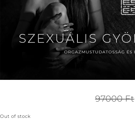
97000
Ft
Out of stock