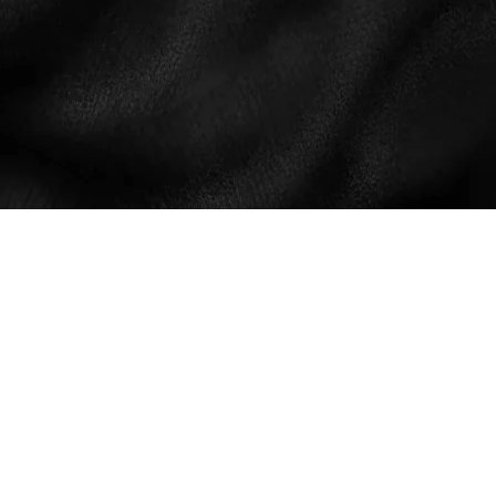
EZ EGY SZEXPOZITÍV
SZEMLÉLETŰ WEBOLDAL, MELY
TÁMOGATJA A SZEXUALITÁSHOZ
ÉS MEZTELENSÉGHEZ
KAPCSOLÓDÓ TERMÉSZETES,
SZÉGYEN- ÉS TABUMENTES
ADATVÉDELEM
KOMMUNIKÁCIÓT,
ÁSZF
ÖNKIFEJEZÉST, VALAMINT TERET
KAPCSOLAT
AD AZ ORGAZMIKUS ÉLET
FELIRATKOZÁS
FELSZABADULT MEGÉLÉSÉRE ÉS
MÉDIA
MEGTESTESÍTÉSÉRE, MINDEN
KONSZENZUSON ALAPULÓ