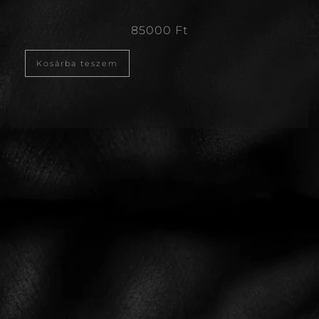
85000
Ft
Kosárba teszem