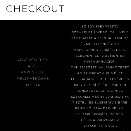
CHECKOUT
EZ EGY SZEXPOZITÍV
SZEMLÉLETŰ WEBOLDAL, MELY
TÁMOGATJA A SZEXUALITÁSHOZ
ÉS MEZTELENSÉGHEZ
KAPCSOLÓDÓ TERMÉSZETES,
SZÉGYEN- ÉS TABUMENTES
ADATVÉDELEM
KOMMUNIKÁCIÓT,
ÁSZF
ÖNKIFEJEZÉST, VALAMINT TERET
KAPCSOLAT
AD AZ ORGAZMIKUS ÉLET
FELIRATKOZÁS
FELSZABADULT MEGÉLÉSÉRE ÉS
MÉDIA
MEGTESTESÍTÉSÉRE, MINDEN
KONSZENZUSON ALAPULÓ
SZEXUÁLIS MEGNYILVÁNULÁSRA.
TISZTELI ÉS ELISMERI AZ ERRE
IRÁNYULÓ, SZÁNDÉK NÉLKÜLI
FELTÁRULKOZÁST, DE NEM
CÉLJA A PROVOKATÍV
HATÁSKELTÉS VAGY