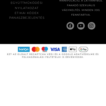
MANIPULÁCIÓ, A LÁTVÁNYBÓL
EGYÜTTMŰKÖDÉSI
FAKADÓ SZEXUÁLIS
NYILATKOZAT
VÁGYKELTÉS. MINDEN JOG
ETIKAI KÓDEX
FENNTARTVA.
PANASZBEJELENTÉS
EZT AZ OLDALT RECAPTCHA VÉDI ÉS A GOOGLE
ADATVÉDELME
ÉS
FELHASZNÁLÁSI FELTÉTELEI
IS ÉRVÉNYESEK.