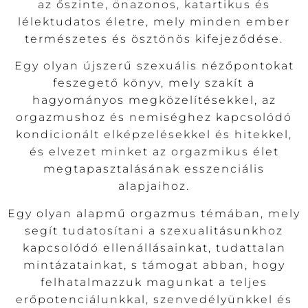
az őszinte, önazonos, katartikus és
lélektudatos életre, mely minden ember
természetes és ösztönös kifejeződése.
Egy olyan újszerű szexuális nézőpontokat
feszegető könyv, mely szakít a
hagyományos megközelítésekkel, az
orgazmushoz és nemiséghez kapcsolódó
kondicionált elképzelésekkel és hitekkel,
és elvezet minket az orgazmikus élet
megtapasztalásának esszenciális
alapjaihoz.
Egy olyan alapmű orgazmus témában, mely
segít tudatosítani a szexualitásunkhoz
kapcsolódó ellenállásainkat, tudattalan
mintázatainkat, s támogat abban, hogy
felhatalmazzuk magunkat a teljes
erőpotenciálunkkal, szenvedélyünkkel és