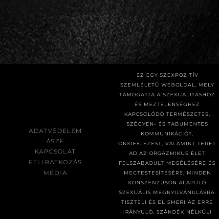
EZ EGY SZEXPOZITÍV
SZEMLÉLETŰ WEBOLDAL, MELY
TÁMOGATJA A SZEXUALITÁSHOZ
ÉS MEZTELENSÉGHEZ
KAPCSOLÓDÓ TERMÉSZETES,
SZÉGYEN- ÉS TABUMENTES
ADATVÉDELEM
KOMMUNIKÁCIÓT,
ÁSZF
ÖNKIFEJEZÉST, VALAMINT TERET
KAPCSOLAT
AD AZ ORGAZMIKUS ÉLET
FELIRATKOZÁS
FELSZABADULT MEGÉLÉSÉRE ÉS
MÉDIA
MEGTESTESÍTÉSÉRE, MINDEN
KONSZENZUSON ALAPULÓ
SZEXUÁLIS MEGNYILVÁNULÁSRA.
TISZTELI ÉS ELISMERI AZ ERRE
IRÁNYULÓ, SZÁNDÉK NÉLKÜLI