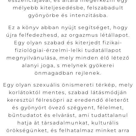
esszenciájával, és általa megérkezni egy
mélyebb kiteljesedésbe, felszabadult
gyönyörbe és intenzitásba.
Ez a könyv abban nyújt segítséget, hogy
újra felfedezhesd, az orgazmus létállapot.
Egy olyan szabad és kiterjedt fizikai-
fiziológiai-érzelmi-lelki tudatállapot
megnyilvánulása, mely minden élő létező
alanyi joga, s melynek gyökerei
önmagadban rejlenek.
Egy olyan szexuális önismereti térkép, mely
korlátoktól mentes, szabad látásmódján
keresztül félresöpri az eredendő életerőt
és gyönyört övező szégyent, félelmet,
bűntudatot és elvárást, ami tudattalanul
hatja át társadalmunkat, kulturális
örökségünket, és felhatalmaz minket arra