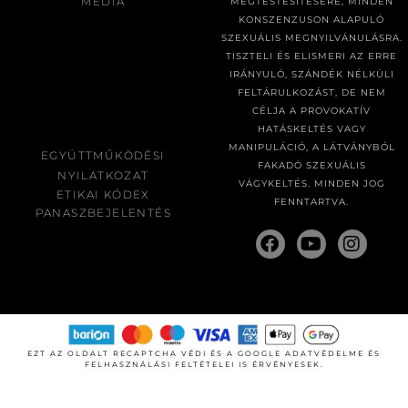
MÉDIA
MEGTESTESÍTÉSÉRE, MINDEN
KONSZENZUSON ALAPULÓ
SZEXUÁLIS MEGNYILVÁNULÁSRA.
TISZTELI ÉS ELISMERI AZ ERRE
IRÁNYULÓ, SZÁNDÉK NÉLKÜLI
FELTÁRULKOZÁST, DE NEM
CÉLJA A PROVOKATÍV
HATÁSKELTÉS VAGY
MANIPULÁCIÓ, A LÁTVÁNYBÓL
EGYÜTTMŰKÖDÉSI
FAKADÓ SZEXUÁLIS
NYILATKOZAT
VÁGYKELTÉS. MINDEN JOG
ETIKAI KÓDEX
FENNTARTVA.
PANASZBEJELENTÉS
EZT AZ OLDALT RECAPTCHA VÉDI ÉS A GOOGLE
ADATVÉDELME
ÉS
FELHASZNÁLÁSI FELTÉTELEI
IS ÉRVÉNYESEK.