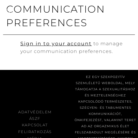
COMMUNICATION
PREFERENCES
Sign in to your account
to manage
your communication preferences.
EZ EGY SZEXPOZITÍV
SZEMLÉLETŰ WEBOLDAL, MELY
TÁMOGATJA A SZEXUALITÁSHOZ
ÉS MEZTELENSÉGHEZ
KAPCSOLÓDÓ TERMÉSZETES,
SZÉGYEN- ÉS TABUMENTES
ADATVÉDELEM
KOMMUNIKÁCIÓT,
ÁSZF
ÖNKIFEJEZÉST, VALAMINT TERET
KAPCSOLAT
AD AZ ORGAZMIKUS ÉLET
FELIRATKOZÁS
FELSZABADULT MEGÉLÉSÉRE ÉS