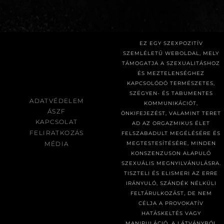
EZ EGY SZEXPOZITÍV
SZEMLÉLETŰ WEBOLDAL, MELY
TÁMOGATJA A SZEXUALITÁSHOZ
ÉS MEZTELENSÉGHEZ
KAPCSOLÓDÓ TERMÉSZETES,
SZÉGYEN- ÉS TABUMENTES
ADATVÉDELEM
KOMMUNIKÁCIÓT,
ÁSZF
ÖNKIFEJEZÉST, VALAMINT TERET
KAPCSOLAT
AD AZ ORGAZMIKUS ÉLET
FELIRATKOZÁS
FELSZABADULT MEGÉLÉSÉRE ÉS
MÉDIA
MEGTESTESÍTÉSÉRE, MINDEN
KONSZENZUSON ALAPULÓ
SZEXUÁLIS MEGNYILVÁNULÁSRA.
TISZTELI ÉS ELISMERI AZ ERRE
IRÁNYULÓ, SZÁNDÉK NÉLKÜLI
FELTÁRULKOZÁST, DE NEM
CÉLJA A PROVOKATÍV
HATÁSKELTÉS VAGY
MANIPULÁCIÓ, A LÁTVÁNYBÓL