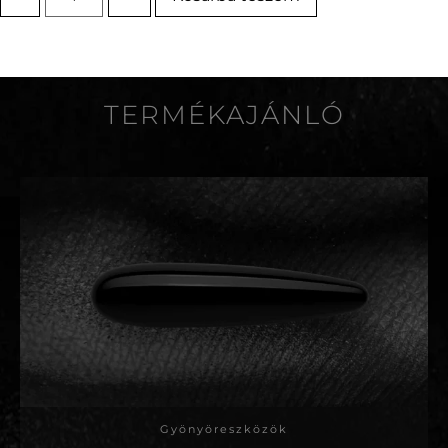
TERMÉKAJÁNLÓ
Gyönyöreszközök