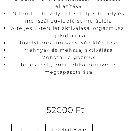
ellazítása
G-terület, hüvelynyílás, teljes hüvely és
méhszáj egyidejű stimulációja
A teljes G-terület aktiválása, orgazmusa,
ejakulációja
Hüvelyi orgazmuskészség kiépítése
Méhnyak és méhszáj aktiválása
Méhszáji orgazmus
Teljes testi, energetikai orgazmus
megtapasztalása
52000
Ft
-
+
Kosárba teszem