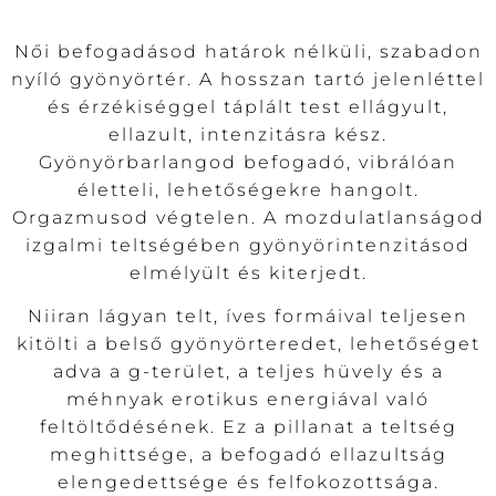
Női befogadásod határok nélküli, szabadon
nyíló gyönyörtér. A hosszan tartó jelenléttel
és érzékiséggel táplált test ellágyult,
ellazult, intenzitásra kész.
Gyönyörbarlangod befogadó, vibrálóan
életteli, lehetőségekre hangolt.
Orgazmusod végtelen. A mozdulatlanságod
izgalmi teltségében gyönyörintenzitásod
elmélyült és kiterjedt.
Niiran lágyan telt, íves formáival teljesen
kitölti a belső gyönyörteredet, lehetőséget
adva a g-terület, a teljes hüvely és a
méhnyak erotikus energiával való
feltöltődésének. Ez a pillanat a teltség
meghittsége, a befogadó ellazultság
elengedettsége és felfokozottsága.