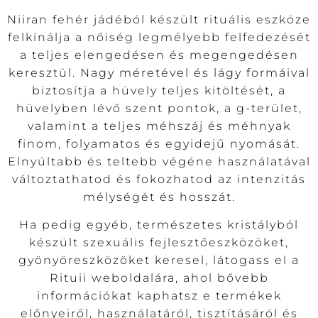
Niiran fehér jádéból készült rituális eszköze
felkínálja a nőiség legmélyebb felfedezését
a teljes elengedésen és megengedésen
keresztül. Nagy méretével és lágy formáival
biztosítja a hüvely teljes kitöltését, a
hüvelyben lévő szent pontok, a g-terület,
valamint a teljes méhszáj és méhnyak
finom, folyamatos és egyidejű nyomását.
Elnyúltabb és teltebb végéne használatával
változtathatod és fokozhatod az intenzitás
mélységét és hosszát.
Ha pedig egyéb, természetes kristályból
készült szexuális fejlesztőeszközöket,
gyönyöreszközöket keresel, látogass el a
Rituii weboldalára, ahol bővebb
információkat kaphatsz e termékek
előnyeiről, használatáról, tisztításáról és