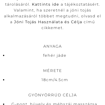
tárolásáról.
Kattints ide
a tájékoztatásért.
Valamint, ha szeretnél a jóni tojás
alkalmazásáról többet megtudni, olvasd el
a
Jóni Tojás Használata és Célja
című
cikkemet.
ANYAGA
fehér jáde
MÉRETE
18cm/4.5cm
GYÖNYÖRRÚD CÉLJA
G-pont, hüvely és méhszáj masszázsa,