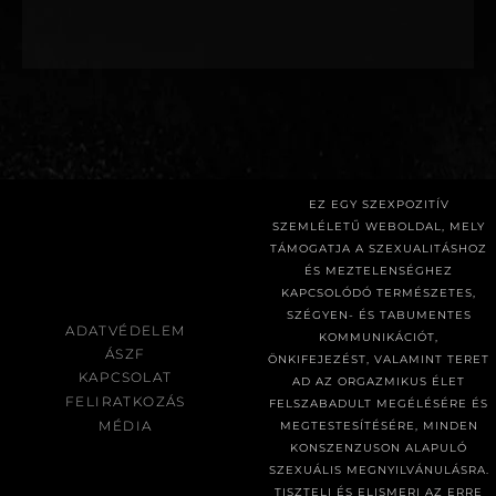
EZ EGY SZEXPOZITÍV
SZEMLÉLETŰ WEBOLDAL, MELY
TÁMOGATJA A SZEXUALITÁSHOZ
ÉS MEZTELENSÉGHEZ
KAPCSOLÓDÓ TERMÉSZETES,
SZÉGYEN- ÉS TABUMENTES
ADATVÉDELEM
KOMMUNIKÁCIÓT,
ÁSZF
ÖNKIFEJEZÉST, VALAMINT TERET
KAPCSOLAT
AD AZ ORGAZMIKUS ÉLET
FELIRATKOZÁS
FELSZABADULT MEGÉLÉSÉRE ÉS
MÉDIA
MEGTESTESÍTÉSÉRE, MINDEN
KONSZENZUSON ALAPULÓ
SZEXUÁLIS MEGNYILVÁNULÁSRA.
TISZTELI ÉS ELISMERI AZ ERRE