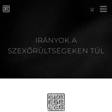
IRÁNYOK A
SZEXŐRÜLTSÉGEKEN TÚL