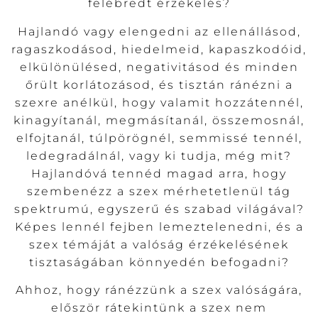
felébredt érzékelés?
Hajlandó vagy elengedni az ellenállásod,
ragaszkodásod, hiedelmeid, kapaszkodóid,
elkülönülésed, negativitásod és minden
őrült korlátozásod, és tisztán ránézni a
szexre anélkül, hogy valamit hozzátennél,
kinagyítanál, megmásítanál, összemosnál,
elfojtanál, túlpörögnél, semmissé tennél,
ledegradálnál, vagy ki tudja, még mit?
Hajlandóvá tennéd magad arra, hogy
szembenézz a szex mérhetetlenül tág
spektrumú, egyszerű és szabad világával?
Képes lennél fejben lemeztelenedni, és a
szex témáját a valóság érzékelésének
tisztaságában könnyedén befogadni?
Ahhoz, hogy ránézzünk a szex valóságára,
először rátekintünk a szex nem