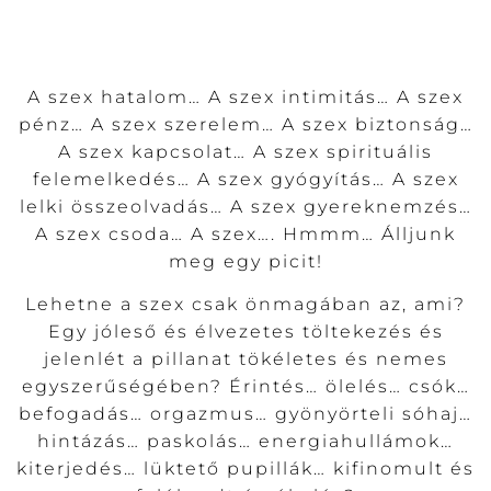
A szex hatalom… A szex intimitás… A szex
pénz… A szex szerelem… A szex biztonság…
A szex kapcsolat… A szex spirituális
felemelkedés… A szex gyógyítás… A szex
lelki összeolvadás… A szex gyereknemzés…
A szex csoda… A szex…. Hmmm… Álljunk
meg egy picit!
Lehetne a szex csak önmagában az, ami?
Egy jóleső és élvezetes töltekezés és
jelenlét a pillanat tökéletes és nemes
egyszerűségében? Érintés… ölelés… csók…
befogadás… orgazmus… gyönyörteli sóhaj…
hintázás… paskolás… energiahullámok…
kiterjedés… lüktető pupillák… kifinomult és